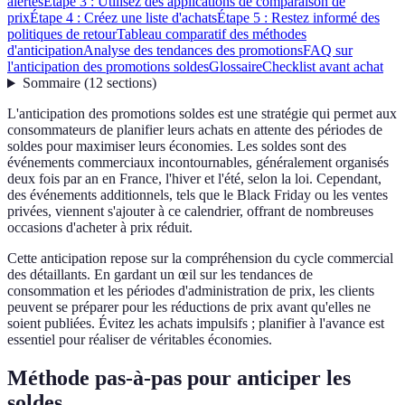
alertes
Étape 3 : Utilisez des applications de comparaison de
prix
Étape 4 : Créez une liste d'achats
Étape 5 : Restez informé des
politiques de retour
Tableau comparatif des méthodes
d'anticipation
Analyse des tendances des promotions
FAQ sur
l'anticipation des promotions soldes
Glossaire
Checklist avant achat
Sommaire
(
12
sections
)
L'anticipation des promotions soldes est une stratégie qui permet aux
consommateurs de planifier leurs achats en attente des périodes de
soldes pour maximiser leurs économies. Les soldes sont des
événements commerciaux incontournables, généralement organisés
deux fois par an en France, l'hiver et l'été, selon la loi. Cependant,
des événements additionnels, tels que le Black Friday ou les ventes
privées, viennent s'ajouter à ce calendrier, offrant de nombreuses
occasions d'acheter à prix réduit.
Cette anticipation repose sur la compréhension du cycle commercial
des détaillants. En gardant un œil sur les tendances de
consommation et les périodes d'administration de prix, les clients
peuvent se préparer pour les réductions de prix avant qu'elles ne
soient publiées. Évitez les achats impulsifs ; planifier à l'avance est
essentiel pour réaliser de véritables économies.
Méthode pas-à-pas pour anticiper les
soldes