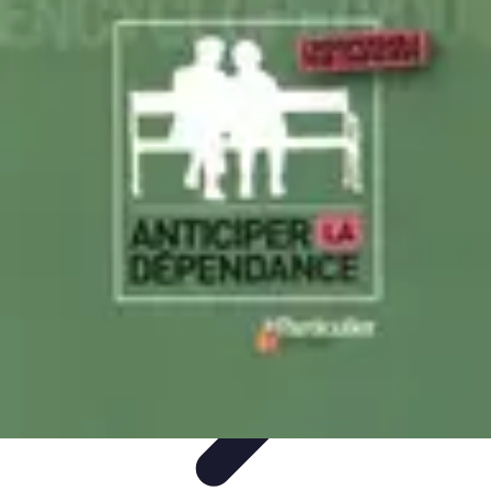
Promotions Soldes
Astuces
Astuces et Conseils
Stratégies et Astuces
Stratégies
Soldes
Tendances
Promotions Soldes