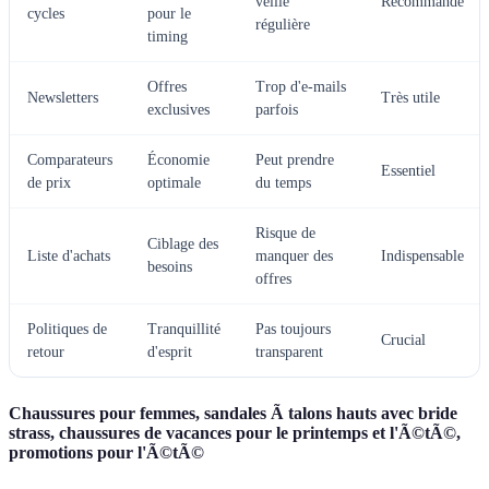
veille
Recommandé
cycles
pour le
régulière
timing
Offres
Trop d'e-mails
Newsletters
Très utile
exclusives
parfois
Comparateurs
Économie
Peut prendre
Essentiel
de prix
optimale
du temps
Risque de
Ciblage des
Liste d'achats
manquer des
Indispensable
besoins
offres
Politiques de
Tranquillité
Pas toujours
Crucial
retour
d'esprit
transparent
Chaussures pour femmes, sandales Ã talons hauts avec bride
strass, chaussures de vacances pour le printemps et l'Ã©tÃ©,
promotions pour l'Ã©tÃ©