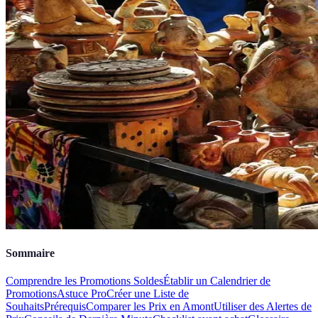
Sommaire
Comprendre les Promotions Soldes
Établir un Calendrier de
Promotions
Astuce Pro
Créer une Liste de
Souhaits
Prérequis
Comparer les Prix en Amont
Utiliser des Alertes de