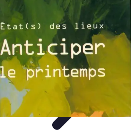
Promotions Soldes
Astuces
Astuces et Conseils
Stratégies et Astuces
Stratégies
Soldes
Tendances
Promotions Soldes