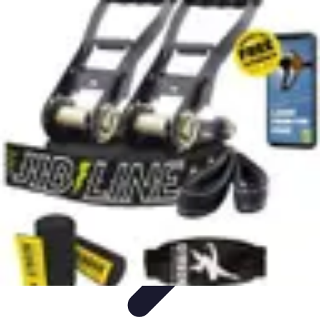
Promotions Soldes
Astuces
Astuces et Conseils
Stratégies et Astuces
Stratégies
Soldes
Tendances
Promotions Soldes