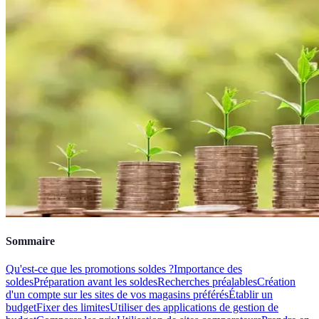
Sommaire
Qu'est-ce que les promotions soldes ?
Importance des
soldes
Préparation avant les soldes
Recherches préalables
Création
d'un compte sur les sites de vos magasins préférés
Établir un
budget
Fixer des limites
Utiliser des applications de gestion de