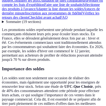
budget
Comparer les prix
Utilisation de sites comparateurs
Prendre en
compte les frais d'expédition
Faire une liste de souhaits
Sélectionne
des produits à l'avance
Adapter la liste durant les soldes
Astuces de
dernière minute
Inscription aux programmes de fidélité
Vérifiez les
retours des clients
Checklist avant achat
FAQ
Sommaire
(
19
sections
)
Les promotions soldes représentent une période pendant laquelle les
commerçants réduisent leurs prix pour écouler leurs stocks. En
France, elles se déroulent généralement deux fois par an : hiver et
été. Ces événements commerciaux sont traditionnellement attendus
par les consommateurs qui souhaitent faire des économies. En 2026,
par exemple, les soldes d'hiver ont commencé le 12 janvier,
permettant aux acheteurs de profiter de réductions pouvant atteindre
jusqu'à 70 % sur divers produits.
Importance des soldes
Les soldes sont non seulement une occasion de réaliser des
économies, mais également une opportunité pour les enseignes de
renouveler leur stock. Selon une étude de
UFC-Que Choisir
, près
de 40% des consommateurs attendent cette période pour effectuer
leurs achats, ce qui souligne l’importance de ces ventes dans le
paysage commercial. Cela dit, il est essentiel de se préparer afin de
tirer parti pleinement de ces milliers d'offres dans les meilleures