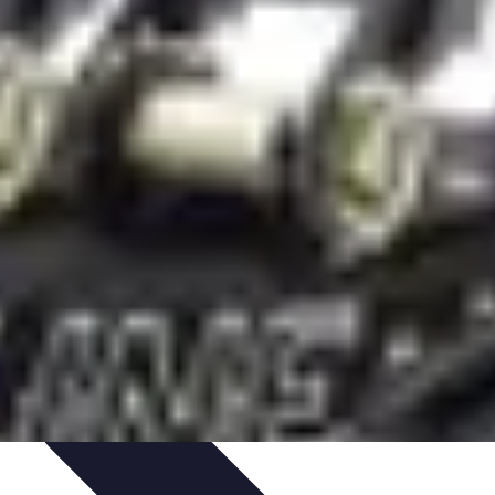
ances