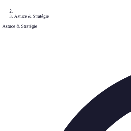
Astuce & Stratégie
Astuce & Stratégie