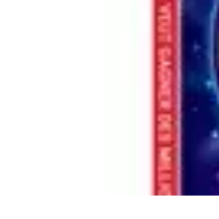
Promotions Soldes
Astuces
Astuces et Conseils
Stratégies et Astuces
Stratégies Soldes
Tend
Promotions Soldes