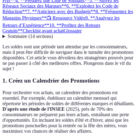
Prix**
4. **Préparez une Liste de Souhaits**
5. **Suivez les
Réseaux Sociaux des Marques**
6. **Exploitez les Code de
Réduction**
7. **Anticipez avec des Budgets**
8. **Fréquentez les
Magasins Physiques**
📺 Ressource Vidéo
9. **Analysez les
Retours d’Expérience**
10. **Profitez des Retours
Gratuits**
Checklist avant achat
Glossaire
Sommaire
(
14
sections
)
Les soldes sont une période tant attendue par les consommateurs,
mais il peut être difficile de naviguer dans le tumulte des promotions
disponibles. Cet article vous dévoilera des stratagèmes prouvés pour
ne pas passer à côté des meilleures offres. Plongeons dans le vif du
sujet !
1.
Créez un Calendrier des Promotions
Pour orchestrer vos achats, un calendrier des promotions est
essentiel. Par exemple, établissez un calendrier mensuel qui
répertorie les périodes de soldes de différentes marques et détaillants.
D'après une étude de l'INSEE
(2025), près de 70% des
consommateurs ne préparent pas leurs achats, entraînant une perte
d'opportunités. En incluant les soldes d'été et d'hiver, ainsi que les
promotions ponctuelles pour la rentrée ou la fête des mères, vous
maximisez vos chances de réaliser des affaires.