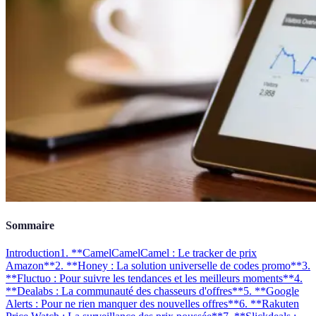
Sommaire
Introduction
1. **CamelCamelCamel : Le tracker de prix
Amazon**
2. **Honey : La solution universelle de codes promo**
3.
**Fluctuo : Pour suivre les tendances et les meilleurs moments**
4.
**Dealabs : La communauté des chasseurs d'offres**
5. **Google
Alerts : Pour ne rien manquer des nouvelles offres**
6. **Rakuten