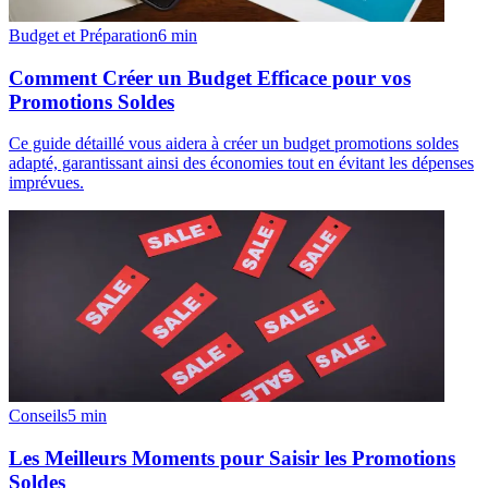
Budget et Préparation
6
min
Comment Créer un Budget Efficace pour vos
Promotions Soldes
Ce guide détaillé vous aidera à créer un budget promotions soldes
adapté, garantissant ainsi des économies tout en évitant les dépenses
imprévues.
Conseils
5
min
Les Meilleurs Moments pour Saisir les Promotions
Soldes