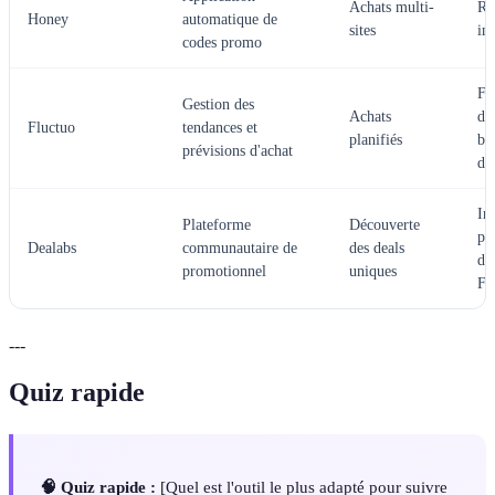
Achats multi-
Re
Honey
automatique de
sites
ins
codes promo
Fia
Gestion des
Achats
dé
Fluctuo
tendances et
planifiés
ba
prévisions d'achat
do
In
Plateforme
Découverte
pr
Dealabs
communautaire de
des deals
di
promotionnel
uniques
Fr
---
Quiz rapide
🧠 Quiz rapide :
[Quel est l'outil le plus adapté pour suivre