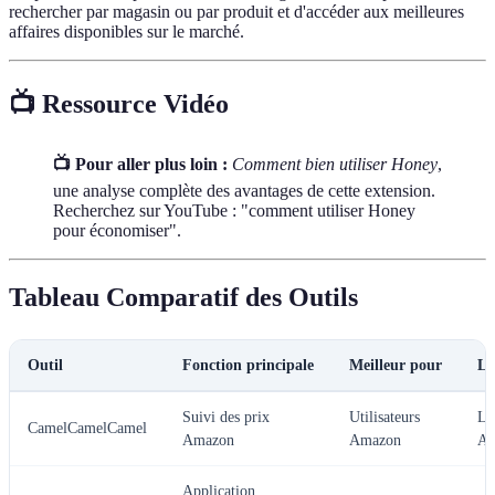
rechercher par magasin ou par produit et d'accéder aux meilleures
affaires disponibles sur le marché.
📺 Ressource Vidéo
📺 Pour aller plus loin :
Comment bien utiliser Honey
,
une analyse complète des avantages de cette extension.
Recherchez sur YouTube : "comment utiliser Honey
pour économiser".
Tableau Comparatif des Outils
Outil
Fonction principale
Meilleur pour
Li
Suivi des prix
Utilisateurs
Li
CamelCamelCamel
Amazon
Amazon
Am
Application