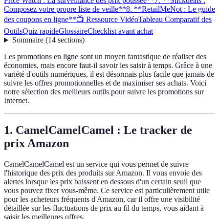
Price Watch : La surveillance des prix poussée**
7. **Slickdeals :
Composez votre propre liste de veille**
8. **RetailMeNot : Le guide
des coupons en ligne**
📺 Ressource Vidéo
Tableau Comparatif des
Outils
Quiz rapide
Glossaire
Checklist avant achat
Sommaire
(
14
sections
)
Les promotions en ligne sont un moyen fantastique de réaliser des
économies, mais encore faut-il savoir les saisir à temps. Grâce à une
variété d'outils numériques, il est désormais plus facile que jamais de
suivre les offres promotionnelles et de maximiser ses achats. Voici
notre sélection des meilleurs outils pour suivre les promotions sur
Internet.
1.
CamelCamelCamel : Le tracker de
prix Amazon
CamelCamelCamel est un service qui vous permet de suivre
l'historique des prix des produits sur Amazon. Il vous envoie des
alertes lorsque les prix baissent en dessous d'un certain seuil que
vous pouvez fixer vous-même. Ce service est particulièrement utile
pour les acheteurs fréquents d'Amazon, car il offre une visibilité
détaillée sur les fluctuations de prix au fil du temps, vous aidant à
saisir les meilleures offres.