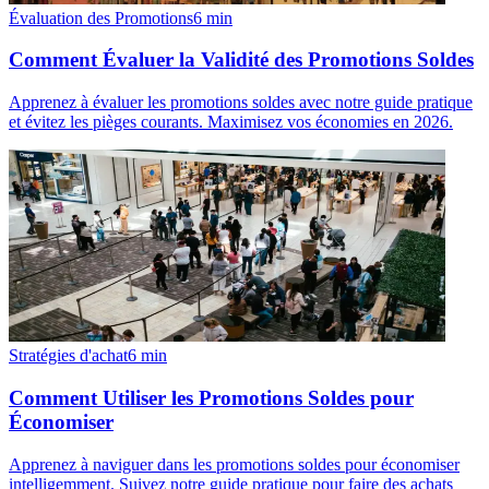
Évaluation des Promotions
6
min
Comment Évaluer la Validité des Promotions Soldes
Apprenez à évaluer les promotions soldes avec notre guide pratique
et évitez les pièges courants. Maximisez vos économies en 2026.
Stratégies d'achat
6
min
Comment Utiliser les Promotions Soldes pour
Économiser
Apprenez à naviguer dans les promotions soldes pour économiser
intelligemment. Suivez notre guide pratique pour faire des achats