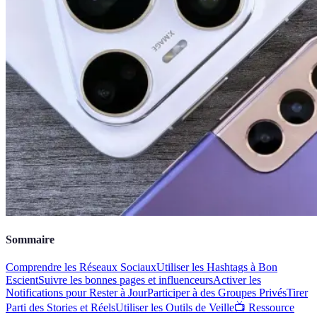
Sommaire
Comprendre les Réseaux Sociaux
Utiliser les Hashtags à Bon
Escient
Suivre les bonnes pages et influenceurs
Activer les
Notifications pour Rester à Jour
Participer à des Groupes Privés
Tirer
Parti des Stories et Réels
Utiliser les Outils de Veille
📺 Ressource